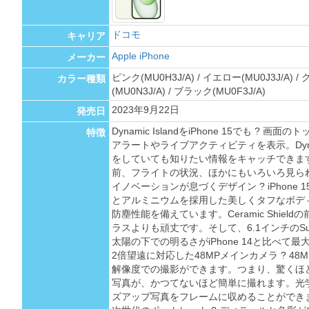
ドコモ
キャリア
Apple iPhone
メーカー
ピンク(MU0H3J/A) / イエロー(MU0J3J/A) /
カラー種類
(MU0N3J/A) / ブラック(MU0F3J/A)
2023年9月22日
発売日
Dynamic IslandをiPhone 15でも ?
特徴
アラートやライブアクティビティを表示。Dynam
をしていても知りたい情報をキャッチできま
前、フライトの状況、ほかにもいろいろ見ら
イノベーションが息づくデザイン ? iPhone
とアルミニウムを採用した美しくタフなボデ
防塵性能を備えています。Ceramic Shie
ラスよりも頑丈です。そして、6.1インチのSupe
太陽の下での明るさがiPhone 14と比べて
2倍望遠に対応した48MPメインカメラ ? 4
解像度での撮影ができます。つまり、驚くほ
写真が、かつてないほど簡単に撮れます。光
ズアップ写真をフレームに収めることができ