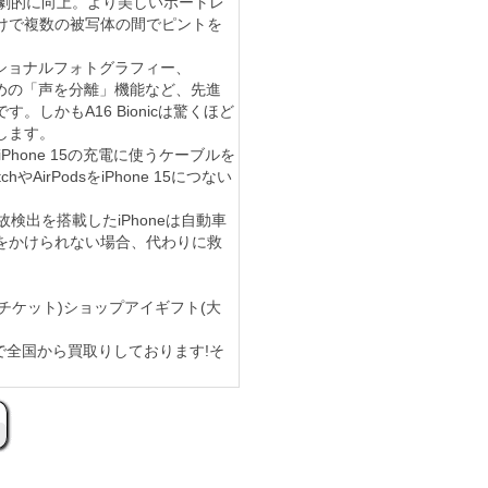
が劇的に向上。より美しいポートレ
けで複数の被写体の間でピントを
ュテーショナルフォトグラフィー、
話のための「声を分離」機能など、先進
しかもA16 Bionicは驚くほど
します。
iPhone 15の充電に使うケーブルを
hやAirPodsをiPhone 15につない
検出を搭載したiPhoneは自動車
をかけられない場合、代わりに救
取は金券(チケット)ショップアイギフト(大
郵送や持込で全国から買取りしております!そ