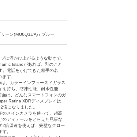
 グリーン(MU0Q3J/A) / ブルー
 画面のトップに浮かび上がるような動きで、
ic Islandがあれば、別のこと
す。電話をかけてきた相手の名
れます。
 15は、カラーインフューズドガラス
ィを持ち、防沫性能、耐水性能、
ldの前面は、どんなスマートフォンのガ
r Retina XDRディスプレイは、
最大2倍になりました。
8MPのメインカメラを使って、超高
どのディテールをとらえた見事な
学2倍望遠を使えば、完璧なクロー
ます。