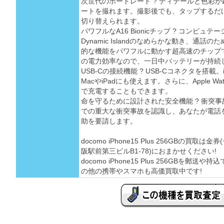
次世代のポートレート ? ディテールと色彩
ートを撮れます。撮影後でも、タップするだ
切り替えられます。
パワフルなA16 Bionicチップ ? コンピ
Dynamic Islandのなめらかな動き、通
的な機能をパワフルに動かす超高速のチップです。
の電力効率なので、一日中バッテリーが持続
USB-Cの接続機能 ? USB-Cコネクタを搭載。
MacやiPadにも使えます。さらに、Apple Watc
で充電することもできます。
命を守るために設計された安全機能 ? 衝突事故
での重大な衝突事故を認識し、あなたが電話
助を要請します。
docomo iPhone15 Plus 256GBの買
阪駅前第三ビルB1-78)におまかせください!
docomo iPhone15 Plus 256GBを
の他の携帯やスマホも高価買取中です!