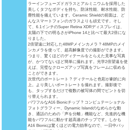
ラーインフューズドガラスとアルミニウムを採用した
美しくタフなボディを持ち、防沫性能、耐水性能、防
塵性能を備えています。Ceramic Shieldの前面は、ど
んなスマートフォンのガラスよりも頑丈です。そし
て、6.1インチのSuper Retina XDRディスプレイは、
太陽の下での明るさがiPhone 14と比べて最大2倍にな
りました。
2倍望遠に対応した48MPメインカメラ ? 48MPのメイ
ンカメラを使って、超高解像度での撮影ができます。
つまり、驚くほどのディテールをとらえた見事な写真
が、かつてないほど簡単に撮れます。光学2倍望遠を使
えば、完璧なクローズアップ写真をフレームに収める
ことができます。
次世代のポートレート ? ディテールと色彩が劇的に向
上。より美しいポートレートを撮れます。撮影後で
も、タップするだけで複数の被写体の間でピントを切
り替えられます。
パワフルなA16 Bionicチップ ? コンピュテーショナル
フォトグラフィー、Dynamic Islandのなめらかな動
き、通話のための「声を分離」機能など、先進的な機
能をパワフルに動かす超高速のチップです。しかも
A16 Bionicは驚くほどの電力効率なので、一日中バッ