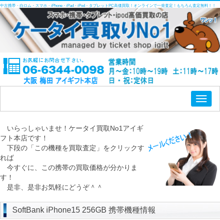
中古携帯・白ロム・スマホ・iPhone・iPad・iPod・タブレットPC高価買取！オンラインで一発査定！もちろん査定無料！！
Toggl
naviga
いらっしゃいませ！ケータイ買取No1アイギ
フト本店です！
下段の「この機種を買取査定」をクリックす
れば
今すぐに、この携帯の買取価格が分かりま
す！
是非、是非お気軽にどうぞ＾＾
SoftBank iPhone15 256GB 携帯機種情報