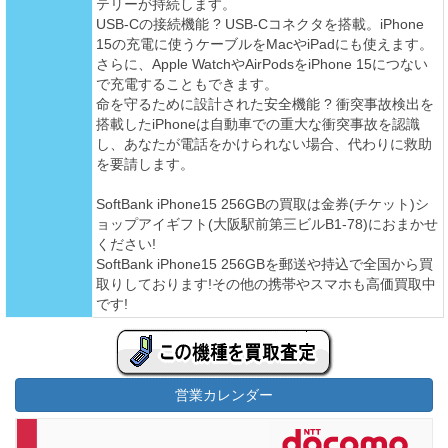
テリーが持続します。
USB-Cの接続機能 ? USB-Cコネクタを搭載。iPhone
15の充電に使うケーブルをMacやiPadにも使えます。
さらに、Apple WatchやAirPodsをiPhone 15につない
で充電することもできます。
命を守るために設計された安全機能 ? 衝突事故検出を
搭載したiPhoneは自動車での重大な衝突事故を認識
し、あなたが電話をかけられない場合、代わりに救助
を要請します。
SoftBank iPhone15 256GBの買取は金券(チケット)シ
ョップアイギフト(大阪駅前第三ビルB1-78)におまかせ
ください!
SoftBank iPhone15 256GBを郵送や持込で全国から買
取りしております!その他の携帯やスマホも高価買取中
です!
営業カレンダー