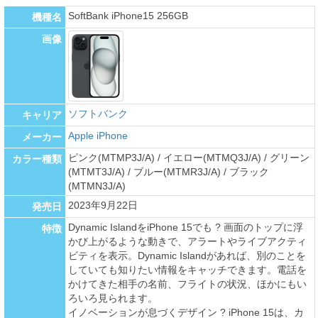
SoftBank iPhone15 256GB
機種名
画像
ソフトバンク
キャリア
Apple iPhone
メーカー
ピンク(MTMP3J/A) / イエロー(MTMQ3J/A) / グリーン
カラー種類
(MTMT3J/A) / ブルー(MTMR3J/A) / ブラック
(MTMN3J/A)
2023年9月22日
発売日
Dynamic IslandをiPhone 15でも ? 画面のトップに浮
特徴
かび上がるような動きで、アラートやライブアクティ
ビティを表示。Dynamic Islandがあれば、別のことを
していても知りたい情報をキャッチできます。電話を
かけてきた相手の名前、フライトの状況、ほかにもい
ろいろ見られます。
イノベーションが息づくデザイン ? iPhone 15は、カ