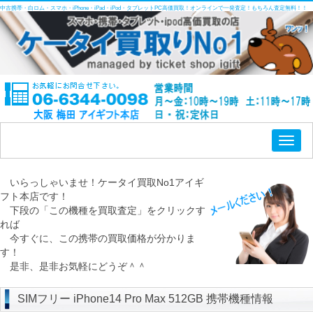
中古携帯・白ロム・スマホ・iPhone・iPad・iPod・タブレットPC高価買取！オンラインで一発査定！もちろん査定無料！！
Toggl
naviga
いらっしゃいませ！ケータイ買取No1アイギ
フト本店です！
下段の「この機種を買取査定」をクリックす
れば
今すぐに、この携帯の買取価格が分かりま
す！
是非、是非お気軽にどうぞ＾＾
SIMフリー iPhone14 Pro Max 512GB 携帯機種情報