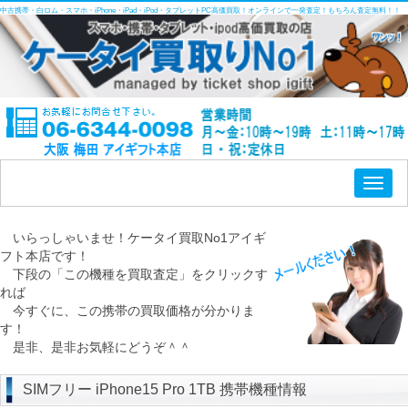
中古携帯・白ロム・スマホ・iPhone・iPad・iPod・タブレットPC高価買取！オンラインで一発査定！もちろん査定無料！！
Toggl
naviga
いらっしゃいませ！ケータイ買取No1アイギ
フト本店です！
下段の「この機種を買取査定」をクリックす
れば
今すぐに、この携帯の買取価格が分かりま
す！
是非、是非お気軽にどうぞ＾＾
SIMフリー iPhone15 Pro 1TB 携帯機種情報