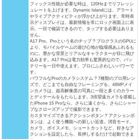
フィックス性能が必要な時は、120Hzまでリフレッシ
ュレートを上げます。Dynamic Islandには、アラート
やライブアクティビティが浮かび上がります。常時表
示ディスプレイは、最新情報を常にロック画面上に表
示。一目で確認できるので、タップする必要はありま
せん。
A17 Pro。Proという名のチップ ? プロクラスのGPUに
より、モバイルゲームの遊び心地が臨場感あふれるも
のに。豊かな背景とリアルなキャラクターが目に飛び
込みます。A17 Proは電力効率も驚異的なので、バッ
テリーを一日中使えます。プロにふさわしいパワーで
す。
パワフルなProのカメラシステム ? 7種類のプロ用レン
ズで、どこまでも自由なフレーミングを。48MPメイ
ンカメラは、超高解像度の写真に一段と多くのカラー
とディテールをもたらします。3倍望遠カメラを搭載し
たiPhone 15 Proなら、さらに遠くから、さらにシャー
プなクローズアップで撮影できます。
カスタマイズできるアクションボタン ? アクションボ
タンは、よく使う機能への新しい近道。消音モード、
カメラ、ボイスメモ、ショートカットなど、好きなア
クションを設定したら、長押しするだけで起動できま