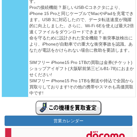
す。
Proの接続機能 ? 新しいUSB-Cコネクタにより、
iPhone 15 Proと同じケーブルでMacやiPadを充電でき
ます。USB 3に対応したので、データ転送速度が飛躍
的に向上しました。さらに、Wi-Fi 6Eを使えば最大2倍
速くファイルをダウンロードできます。
命を守るために設計された安全機能 ? 衝突事故検出に
より、iPhoneが自動車での重大な衝突事故を認識。あ
なたが電話をかけられない場合に救助を要請します。
SIMフリー iPhone15 Pro 1TBの買取は金券(チケット)
ショップアイギフト(大阪駅前第三ビルB1-78)におまか
せください!
SIMフリー iPhone15 Pro 1TBを郵送や持込で全国から
買取りしております!その他の携帯やスマホも高価買取
中です!
営業カレンダー