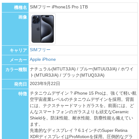
SIMフリー iPhone15 Pro 1TB
機種名
画像
SIMフリー
キャリア
Apple iPhone
メーカー
ナチュラル(MTUT3J/A) / ブルー(MTUU3J/A) / ホワイ
カラー種類
ト(MTUR3J/A) / ブラック(MTUQ3J/A)
2023年9月22日
発売日
チタニウムデザイン ? iPhone 15 Proは、強くて軽い航
特徴
空宇宙産業レベルのチタニウムデザインを採用。背面
には、テクスチャードマットガラスを。前面には、ど
んなスマートフォンのガラスよりも頑丈なCeramic
Shieldを。防沫性能、耐水性能、防塵性能も備えてい
ます。
先進的なディスプレイ ? 6.1インチのSuper Retina
XDRディスプレイはProMotionを採用。圧倒的なグラ