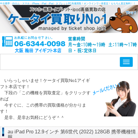
中古携帯・白ロム・スマホ・iPhone・iPad・iPod・タブレットPC高価買取！オンラインで一発査定！もちろん査定無料！！
Toggl
naviga
いらっしゃいませ！ケータイ買取No1アイギ
フト本店です！
下段の「この機種を買取査定」をクリックす
れば
今すぐに、この携帯の買取価格が分かりま
す！
是非、是非お気軽にどうぞ＾＾
au iPad Pro 12.9インチ 第6世代 (2022) 128GB 携帯機種情
報