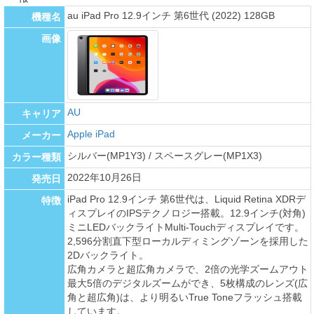
au iPad Pro 12.9インチ 第6世代 (2022) 128GB
機種名
画像
AU
キャリア
Apple iPad
メーカー
シルバー(MP1Y3) / スペースグレー(MP1X3)
カラー種類
2022年10月26日
発売日
iPad Pro 12.9インチ 第6世代は、Liquid Retina XDRデ
特徴
ィスプレイのIPSテクノロジー搭載。12.9インチ(対角)
ミニLEDバックライトMulti-Touchディスプレイです。
2,596分割直下型ローカルディミングゾーンを採用した
2Dバックライト。
広角カメラと超広角カメラで、2倍の光学ズームアウト
最大5倍のデジタルズームができ、5枚構成のレンズ(広
角と超広角)は、より明るいTrue Toneフラッシュ搭載
しています。