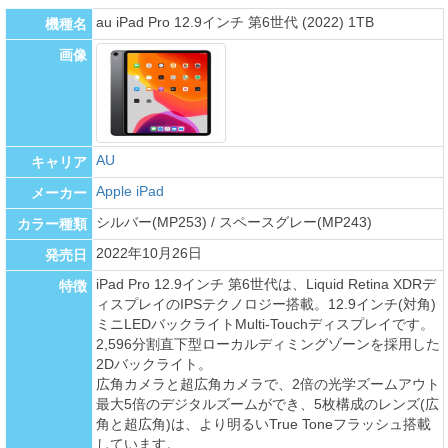
au iPad Pro 12.9インチ 第6世代 (2022) 1TB
機種名
画像
AU
キャリア
Apple iPad
メーカー
シルバー(MP253) / スペースグレー(MP243)
カラー種類
2022年10月26日
発売日
iPad Pro 12.9インチ 第6世代は、Liquid Retina XDRデ
特徴
ィスプレイのIPSテクノロジー搭載。12.9インチ(対角)
ミニLEDバックライトMulti-Touchディスプレイです。
2,596分割直下型ローカルディミングゾーンを採用した
2Dバックライト。
広角カメラと超広角カメラで、2倍の光学ズームアウト
最大5倍のデジタルズームができ、5枚構成のレンズ(広
角と超広角)は、より明るいTrue Toneフラッシュ搭載
しています。