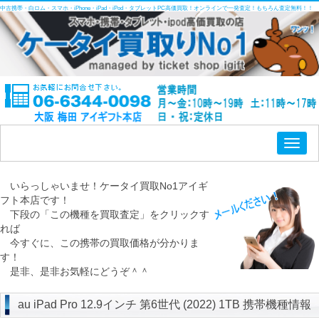
中古携帯・白ロム・スマホ・iPhone・iPad・iPod・タブレットPC高価買取！オンラインで一発査定！もちろん査定無料！！
Toggl
naviga
いらっしゃいませ！ケータイ買取No1アイギ
フト本店です！
下段の「この機種を買取査定」をクリックす
れば
今すぐに、この携帯の買取価格が分かりま
す！
是非、是非お気軽にどうぞ＾＾
au iPad Pro 12.9インチ 第6世代 (2022) 1TB 携帯機種情報