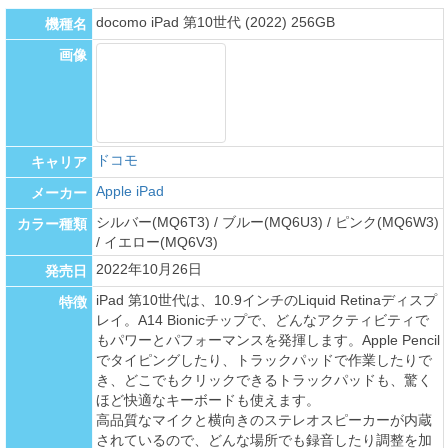
docomo iPad 第10世代 (2022) 256GB
機種名
画像
ドコモ
キャリア
Apple iPad
メーカー
シルバー(MQ6T3) / ブルー(MQ6U3) / ピンク(MQ6W3)
カラー種類
/ イエロー(MQ6V3)
2022年10月26日
発売日
iPad 第10世代は、10.9インチのLiquid Retinaディスプ
特徴
レイ。A14 Bionicチップで、どんなアクティビティで
もパワーとパフォーマンスを発揮します。Apple Pencil
でタイピングしたり、トラックパッドで作業したりで
き、どこでもクリックできるトラックパッドも、驚く
ほど快適なキーボードも使えます。
高品質なマイクと横向きのステレオスピーカーが内蔵
されているので、どんな場所でも録音したり調整を加