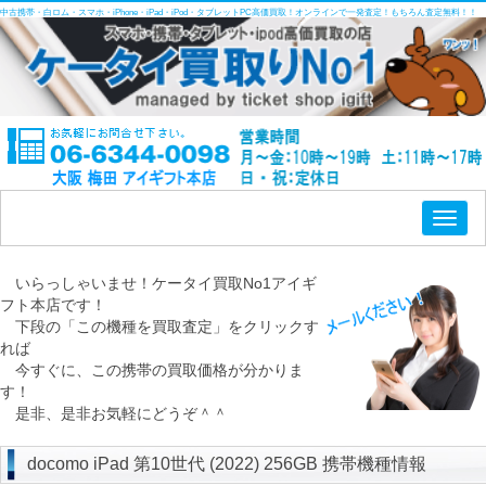
中古携帯・白ロム・スマホ・iPhone・iPad・iPod・タブレットPC高価買取！オンラインで一発査定！もちろん査定無料！！
Toggl
naviga
いらっしゃいませ！ケータイ買取No1アイギ
フト本店です！
下段の「この機種を買取査定」をクリックす
れば
今すぐに、この携帯の買取価格が分かりま
す！
是非、是非お気軽にどうぞ＾＾
docomo iPad 第10世代 (2022) 256GB 携帯機種情報