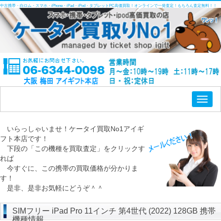
中古携帯・白ロム・スマホ・iPhone・iPad・iPod・タブレットPC高価買取！オンラインで一発査定！もちろん査定無料！！
Toggl
naviga
いらっしゃいませ！ケータイ買取No1アイギ
フト本店です！
下段の「この機種を買取査定」をクリックす
れば
今すぐに、この携帯の買取価格が分かりま
す！
是非、是非お気軽にどうぞ＾＾
SIMフリー iPad Pro 11インチ 第4世代 (2022) 128GB 携帯
機種情報