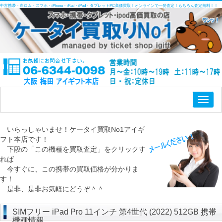
中古携帯・白ロム・スマホ・iPhone・iPad・iPod・タブレットPC高価買取！オンラインで一発査定！もちろん査定無料！！
Toggl
naviga
いらっしゃいませ！ケータイ買取No1アイギ
フト本店です！
下段の「この機種を買取査定」をクリックす
れば
今すぐに、この携帯の買取価格が分かりま
す！
是非、是非お気軽にどうぞ＾＾
SIMフリー iPad Pro 11インチ 第4世代 (2022) 512GB 携帯
機種情報