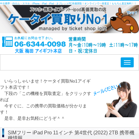
中古携帯・白ロム・スマホ・iPhone・iPad・iPod・タブレットPC高価買取！オンラインで一発査定！もちろん査定無料！！
Toggl
naviga
いらっしゃいませ！ケータイ買取No1アイギ
フト本店です！
下段の「この機種を買取査定」をクリックす
れば
今すぐに、この携帯の買取価格が分かりま
す！
是非、是非お気軽にどうぞ＾＾
SIMフリー iPad Pro 11インチ 第4世代 (2022) 2TB 携帯機
種情報