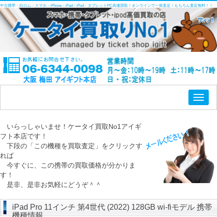
中古携帯・白ロム・スマホ・iPhone・iPad・iPod・タブレットPC高価買取！オンラインで一発査定！もちろん査定無料！！
Toggl
naviga
いらっしゃいませ！ケータイ買取No1アイギ
フト本店です！
下段の「この機種を買取査定」をクリックす
れば
今すぐに、この携帯の買取価格が分かりま
す！
是非、是非お気軽にどうぞ＾＾
iPad Pro 11インチ 第4世代 (2022) 128GB wi-fiモデル 携帯
機種情報