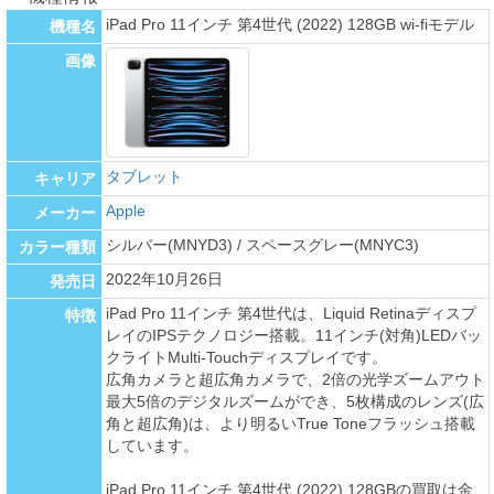
iPad Pro 11インチ 第4世代 (2022) 128GB wi-fiモデル
機種名
画像
タブレット
キャリア
Apple
メーカー
シルバー(MNYD3) / スペースグレー(MNYC3)
カラー種類
2022年10月26日
発売日
iPad Pro 11インチ 第4世代は、Liquid Retinaディスプ
特徴
レイのIPSテクノロジー搭載。11インチ(対角)LEDバッ
クライトMulti-Touchディスプレイです。
広角カメラと超広角カメラで、2倍の光学ズームアウト
最大5倍のデジタルズームができ、5枚構成のレンズ(広
角と超広角)は、より明るいTrue Toneフラッシュ搭載
しています。
iPad Pro 11インチ 第4世代 (2022) 128GBの買取は金