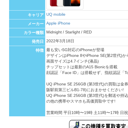
UQ mobile
キャリア
Apple iPhone
メーカー
Midnight / Starlight / RED
カラー種類
2022年3月18日
発売日
最も安い5G対応のiPhoneが登場
特徴
デザインはiPhone 8やiPhone SE(第2世代
画面サイズは4.7インチ(液晶)
チップセットは最新のA15 Bionicを搭載
顔認証「Face ID」は搭載せず、指紋認証「To
UQ iPhone SE 256GB (第3世代)の買
阪駅前第三ビルB1-78)におまかせください!
UQ iPhone SE 256GB (第3世代)を
の他の携帯やスマホも高価買取中です!
営業時間 平日10時〜19時 土11時〜17時 日祝 定