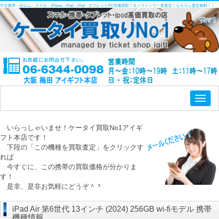
中古携帯・白ロム・スマホ・iPhone・iPad・iPod・タブレットPC高価買取！オンラインで一発査定！もちろん査定無料！！
Toggl
naviga
いらっしゃいませ！ケータイ買取No1アイギ
フト本店です！
下段の「この機種を買取査定」をクリックす
れば
今すぐに、この携帯の買取価格が分かりま
す！
是非、是非お気軽にどうぞ＾＾
iPad Air 第6世代 13インチ (2024) 256GB wi-fiモデル 携帯
機種情報