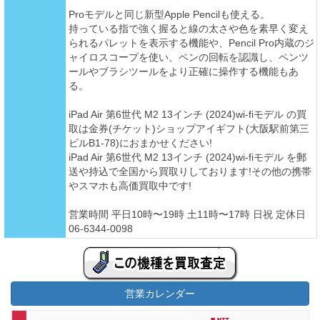
Proモデルと同じ新型Apple Pencilも使える。
持っている指で強く握ると線の太さや色を素早く変え
られるパレットを表示する機能や、Pencil Pro内蔵のジ
ャイロスコープを使い、ペンの回転を認識し、ペンツ
ールやブラシツールをより正確に操作する機能もあ
る。
iPad Air 第6世代 M2 13インチ (2024)wi-fiモデル の買
取は金券(チケット)ショップアイギフト(大阪駅前第三
ビルB1-78)におまかせください!
iPad Air 第6世代 M2 13インチ (2024)wi-fiモデル を郵
送や持込で全国から買取りしております!その他の携帯
やスマホも高価買取中です!
営業時間 平日10時〜19時 土11時〜17時 日祝 定休日
06-6344-0098
営業カレンダー