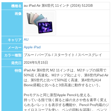
au iPad Air 第6世代 11インチ (2024) 512GB
機種名
画像
AU
キャリア
Apple iPad
メーカー
ブルー / パープル / スターライト / スペースグレイ
カラー種類
2024年5月15日
発売日
iPad Air 第6世代 M2 11インチは、M2チップの採用で
特徴
50%近く高速化。M2チップ化により、第6世代iPad Air
は、第5世代と比べて50%近く高速、第4世代(A14
Bionic搭載)と比べると3倍高速に動作するという。
Proモデルと同じ新型Apple Pencilも使える。
持っている指で強く握ると線の太さや色を素早く変え
られるパレットを表示する機能や、Pencil Pro内蔵のジ
ャイロスコープを使い、ペンの回転を認識し、ペンツ