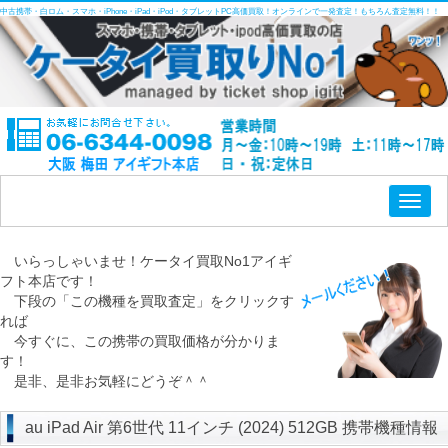
中古携帯・白ロム・スマホ・iPhone・iPad・iPod・タブレットPC高価買取！オンラインで一発査定！もちろん査定無料！！
Toggl
naviga
いらっしゃいませ！ケータイ買取No1アイギ
フト本店です！
下段の「この機種を買取査定」をクリックす
れば
今すぐに、この携帯の買取価格が分かりま
す！
是非、是非お気軽にどうぞ＾＾
au iPad Air 第6世代 11インチ (2024) 512GB 携帯機種情報