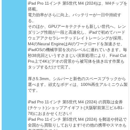
iPad Pro 11インチ 第5世代 M4 (2024)は、M4チップを
搭載。
電力効率がさらに向上。バッテリーが一日中持続す
る。
そのほか、GPUアーキテクチャも新しい世代へ。レン
ダリング性能が一段と高速化し、iPadで初めてハード
ウェアアクセラレーテッドレイトレーシングが採用。
M4のNeural EngineはAIのワークロードを加速させ、
iPadOSの機械学習を次のレベルに連れていきます。毎
秒38兆回というすさまじい演算処理により、Final Cut
Pro上で4Kビデオの背景から被写体を抜き出す作業も
タップするだけで完了。
厚さ5.3mm。シルバーと新色のスペースブラックから
選べます。頑丈なボディは、100%再生アルミニウム製
です。
iPad Pro 11インチ 第5世代 M4 (2024) の買取は金券
(チケット)ショップアイギフト(大阪駅前第三ビルB1-
78)におまかせください!
iPad Pro 11インチ 第5世代 M4 (2024) を郵送や持込で
全国から買取りしております!その他の携帯やスマホも