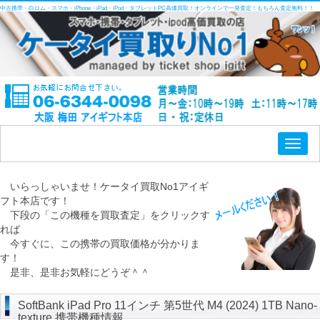
中古携帯・白ロム・スマホ・iPhone・iPad・iPod・タブレットPC高価買取！オンラインで一発査定！もちろん査定無料！！
Toggl
naviga
いらっしゃいませ！ケータイ買取No1アイギ
フト本店です！
下段の「この機種を買取査定」をクリックす
れば
今すぐに、この携帯の買取価格が分かりま
す！
是非、是非お気軽にどうぞ＾＾
SoftBank iPad Pro 11インチ 第5世代 M4 (2024) 1TB Nano-
texture 携帯機種情報