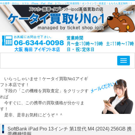
中古携帯・白ロム・スマホ・iPhone・iPad・iPod・タブレットPC高価買取！オンラインで一発査定！もちろん査定無料！！
Toggl
naviga
いらっしゃいませ！ケータイ買取No1アイギ
フト本店です！
下段の「この機種を買取査定」をクリックす
れば
今すぐに、この携帯の買取価格が分かりま
す！
是非、是非お気軽にどうぞ＾＾
SoftBank iPad Pro 13インチ 第1世代 M4 (2024) 256GB 携
帯機種情報