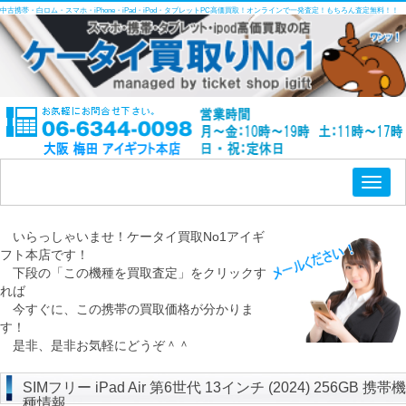
中古携帯・白ロム・スマホ・iPhone・iPad・iPod・タブレットPC高価買取！オンラインで一発査定！もちろん査定無料！！
Toggl
naviga
いらっしゃいませ！ケータイ買取No1アイギ
フト本店です！
下段の「この機種を買取査定」をクリックす
れば
今すぐに、この携帯の買取価格が分かりま
す！
是非、是非お気軽にどうぞ＾＾
SIMフリー iPad Air 第6世代 13インチ (2024) 256GB 携帯機
種情報