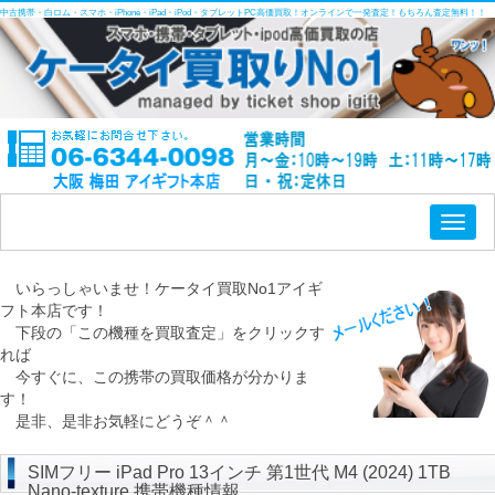
中古携帯・白ロム・スマホ・iPhone・iPad・iPod・タブレットPC高価買取！オンラインで一発査定！もちろん査定無料！！
Toggl
naviga
いらっしゃいませ！ケータイ買取No1アイギ
フト本店です！
下段の「この機種を買取査定」をクリックす
れば
今すぐに、この携帯の買取価格が分かりま
す！
是非、是非お気軽にどうぞ＾＾
SIMフリー iPad Pro 13インチ 第1世代 M4 (2024) 1TB
Nano-texture 携帯機種情報