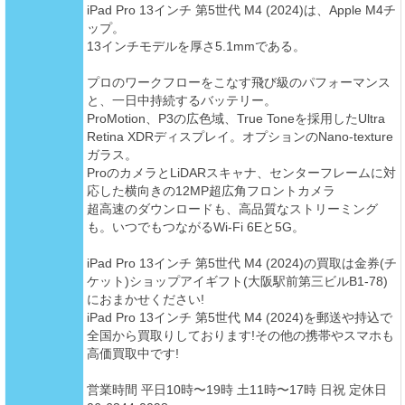
iPad Pro 13インチ 第5世代 M4 (2024)は、Apple M4チ
ップ。
13インチモデルを厚さ5.1mmである。
プロのワークフローをこなす飛び級のパフォーマンス
と、一日中持続するバッテリー。
ProMotion、P3の広色域、True Toneを採用したUltra
Retina XDRディスプレイ。オプションのNano-texture
ガラス。
ProのカメラとLiDARスキャナ、センターフレームに対
応した横向きの12MP超広角フロントカメラ
超高速のダウンロードも、高品質なストリーミング
も。いつでもつながるWi-Fi 6Eと5G。
iPad Pro 13インチ 第5世代 M4 (2024)の買取は金券(チ
ケット)ショップアイギフト(大阪駅前第三ビルB1-78)
におまかせください!
iPad Pro 13インチ 第5世代 M4 (2024)を郵送や持込で
全国から買取りしております!その他の携帯やスマホも
高価買取中です!
営業時間 平日10時〜19時 土11時〜17時 日祝 定休日