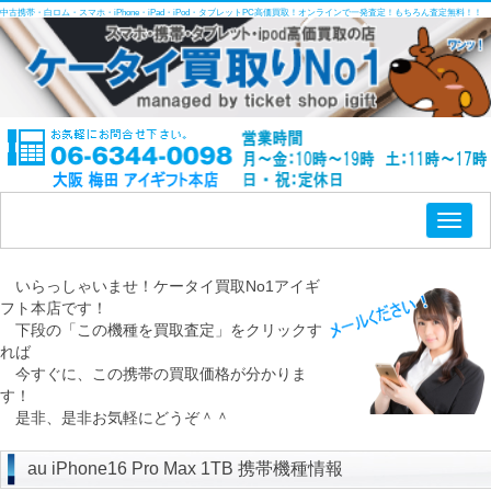
中古携帯・白ロム・スマホ・iPhone・iPad・iPod・タブレットPC高価買取！オンラインで一発査定！もちろん査定無料！！
Toggl
naviga
いらっしゃいませ！ケータイ買取No1アイギ
フト本店です！
下段の「この機種を買取査定」をクリックす
れば
今すぐに、この携帯の買取価格が分かりま
す！
是非、是非お気軽にどうぞ＾＾
au iPhone16 Pro Max 1TB 携帯機種情報