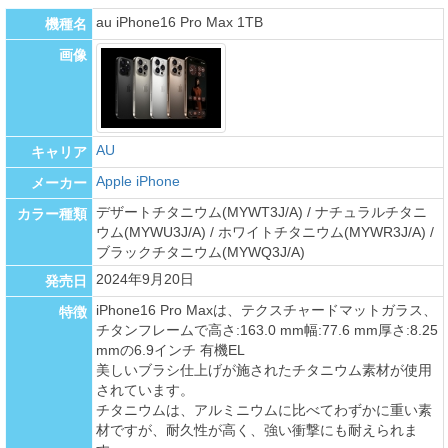
au iPhone16 Pro Max 1TB
機種名
画像
AU
キャリア
Apple iPhone
メーカー
デザートチタニウム(MYWT3J/A) / ナチュラルチタニ
カラー種類
ウム(MYWU3J/A) / ホワイトチタニウム(MYWR3J/A) /
ブラックチタニウム(MYWQ3J/A)
2024年9月20日
発売日
iPhone16 Pro Maxは、テクスチャードマットガラス、
特徴
チタンフレームで高さ:163.0 mm幅:77.6 mm厚さ:8.25
mmの6.9インチ 有機EL
美しいブラシ仕上げが施されたチタニウム素材が使用
されています。
チタニウムは、アルミニウムに比べてわずかに重い素
材ですが、耐久性が高く、強い衝撃にも耐えられま