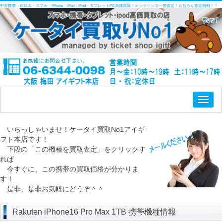
中古携帯・白ロム・スマホ・iPhone・iPad・iPod・タブレットPC高価買取！オンラインで一発査定！もちろん査定無料！！
Toggl
naviga
いらっしゃいませ！ケータイ買取No1アイギ
フト本店です！
下段の「この機種を買取査定」をクリックす
れば
今すぐに、この携帯の買取価格が分かりま
す！
是非、是非お気軽にどうぞ＾＾
Rakuten iPhone16 Pro Max 1TB 携帯機種情報