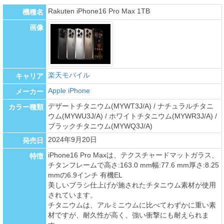
Rakuten iPhone16 Pro Max 1TB
機種名
画像
楽天モバイル
キャリア
Apple iPhone
メーカー
デザートチタニウム(MYWT3J/A) / ナチュラルチタニ
カラー種類
ウム(MYWU3J/A) / ホワイトチタニウム(MYWR3J/A) /
ブラックチタニウム(MYWQ3J/A)
2024年9月20日
発売日
iPhone16 Pro Maxは、テクスチャードマットガラス、
特徴
チタンフレームで高さ:163.0 mm幅:77.6 mm厚さ:8.25
mmの6.9インチ 有機EL
美しいブラシ仕上げが施されたチタニウム素材が使用
されています。
チタニウムは、アルミニウムに比べてわずかに重い素
材ですが、耐久性が高く、強い衝撃にも耐えられま