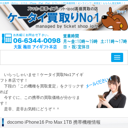
中古携帯・白ロム・スマホ・iPhone・iPad・iPod・タブレットPC高価買取！オンラインで一発査定！もちろん査定無料！！
Toggl
naviga
いらっしゃいませ！ケータイ買取No1アイギ
フト本店です！
下段の「この機種を買取査定」をクリックす
れば
今すぐに、この携帯の買取価格が分かりま
す！
是非、是非お気軽にどうぞ＾＾
docomo iPhone16 Pro Max 1TB 携帯機種情報