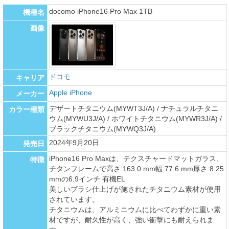
docomo iPhone16 Pro Max 1TB
機種名
画像
ドコモ
キャリア
Apple iPhone
メーカー
デザートチタニウム(MYWT3J/A) / ナチュラルチタニ
カラー種類
ウム(MYWU3J/A) / ホワイトチタニウム(MYWR3J/A) /
ブラックチタニウム(MYWQ3J/A)
2024年9月20日
発売日
iPhone16 Pro Maxは、テクスチャードマットガラス、
特徴
チタンフレームで高さ:163.0 mm幅:77.6 mm厚さ:8.25
mmの6.9インチ 有機EL
美しいブラシ仕上げが施されたチタニウム素材が使用
されています。
チタニウムは、アルミニウムに比べてわずかに重い素
材ですが、耐久性が高く、強い衝撃にも耐えられま