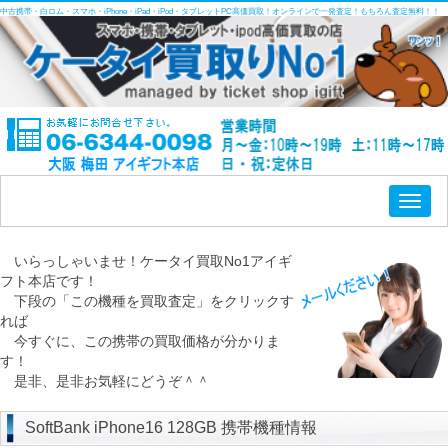
中古携帯・白ロム・スマホ・iPhone・iPad・iPod・タブレットPC高価買取！オンラインで一発査定！もちろん査定無料！！
Toggl
naviga
いらっしゃいませ！ケータイ買取No1アイギ
フト本店です！
下段の「この機種を買取査定」をクリックす
れば
今すぐに、この携帯の買取価格が分かりま
す！
是非、是非お気軽にどうぞ＾＾
SoftBank iPhone16 128GB 携帯機種情報