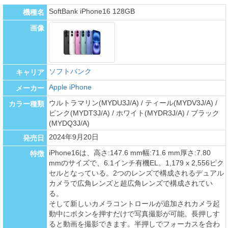
SoftBank iPhone16 128GB
機種名
画像
ソフトバンク
キャリア
Apple iPhone
メーカー
ウルトラマリン(MYDU3J/A) / ティール(MYDV3J/A) /
カラー種類
ピンク(MYDT3J/A) / ホワイト(MYDR3J/A) / ブラック
(MYDQ3J/A)
2024年9月20日
発売日
iPhone16は、高さ:147.6 mm幅:71.6 mm厚さ:7.80
特徴
mmのサイズで、6.1インチ有機EL。1,179 x 2,556ピク
セルとなっている。2つのレンズで構成されるデュアル
カメラで広角レンズと超広角レンズで構成されてい
る。
そして新しいカメラコントロールが追加されカメラ起
動中にボタンを押すだけで写真撮影が可能。長押しす
ると動画を撮影できます。半押しでフォーカスを合わ