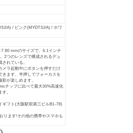
/A) / ピンク(MYDT3J/A) / ホワ
厚さ:7.80 mmのサイズで、6.1インチ
ている。2つのレンズで構成されるデュ
成されている。
カメラ起動中にボタンを押すだけ
できます。半押しでフォーカスを
撮影が楽しめます。
onicチップに比べて最大30%高速化
ます。
イギフト(大阪駅前第三ビルB1-78)
ております!その他の携帯やスマホも