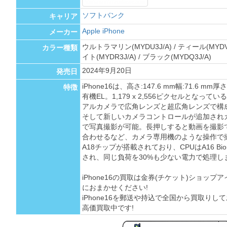
ソフトバンク
キャリア
Apple iPhone
メーカー
ウルトラマリン(MYDU3J/A) / ティール(MYDV3J
カラー種類
イト(MYDR3J/A) / ブラック(MYDQ3J/A)
2024年9月20日
発売日
iPhone16は、高さ:147.6 mm幅:71.6 mm
特徴
有機EL。1,179 x 2,556ピクセルとなっ
アルカメラで広角レンズと超広角レンズで構
そして新しいカメラコントロールが追加され
で写真撮影が可能。長押しすると動画を撮影
合わせるなど、カメラ専用機のような操作で
A18チップが搭載されており、CPUはA16 Bi
され、同じ負荷を30%も少ない電力で処理し
iPhone16の買取は金券(チケット)ショップア
におまかせください!
iPhone16を郵送や持込で全国から買取りし
高価買取中です!