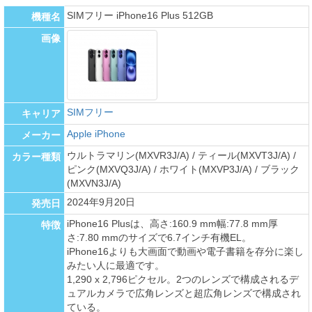
SIMフリー iPhone16 Plus 512GB
機種名
画像
SIMフリー
キャリア
Apple iPhone
メーカー
ウルトラマリン(MXVR3J/A) / ティール(MXVT3J/A) /
カラー種類
ピンク(MXVQ3J/A) / ホワイト(MXVP3J/A) / ブラック
(MXVN3J/A)
2024年9月20日
発売日
iPhone16 Plusは、高さ:160.9 mm幅:77.8 mm厚
特徴
さ:7.80 mmのサイズで6.7インチ有機EL。
iPhone16よりも大画面で動画や電子書籍を存分に楽し
みたい人に最適です。
1,290 x 2,796ピクセル。2つのレンズで構成されるデ
ュアルカメラで広角レンズと超広角レンズで構成され
ている。