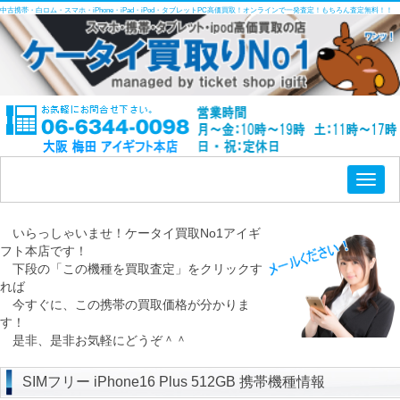
中古携帯・白ロム・スマホ・iPhone・iPad・iPod・タブレットPC高価買取！オンラインで一発査定！もちろん査定無料！！
Toggl
naviga
いらっしゃいませ！ケータイ買取No1アイギ
フト本店です！
下段の「この機種を買取査定」をクリックす
れば
今すぐに、この携帯の買取価格が分かりま
す！
是非、是非お気軽にどうぞ＾＾
SIMフリー iPhone16 Plus 512GB 携帯機種情報