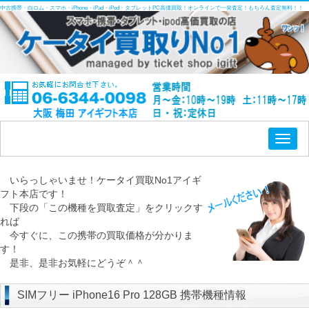
中古携帯・白ロム・スマホ・iPhone・iPad・iPod・タブレットPC高価買取！オンラインで一発査定！もちろん査定無料！！
Toggl
naviga
いらっしゃいませ！ケータイ買取No1アイギ
フト本店です！
下段の「この機種を買取査定」をクリックす
れば
今すぐに、この携帯の買取価格が分かりま
す！
是非、是非お気軽にどうぞ＾＾
SIMフリー iPhone16 Pro 128GB 携帯機種情報