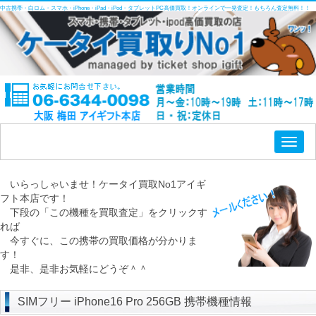
中古携帯・白ロム・スマホ・iPhone・iPad・iPod・タブレットPC高価買取！オンラインで一発査定！もちろん査定無料！！
Toggl
naviga
いらっしゃいませ！ケータイ買取No1アイギ
フト本店です！
下段の「この機種を買取査定」をクリックす
れば
今すぐに、この携帯の買取価格が分かりま
す！
是非、是非お気軽にどうぞ＾＾
SIMフリー iPhone16 Pro 256GB 携帯機種情報