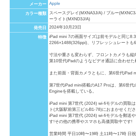
Apple
メーカー
スペースグレイ(MXNA3J/A) / ブルー(MXNC3J/
カラー種類
ーライト(MXND3J/A)
2024年10月23日
発売日
iPad mini 7の画面サイズは前モデルと同じ
特徴
2266×1488(326ppi)、リフレッシュレート
寸法や重さも変わらず、フロントカメラも縦向
第10世代iPadのようなビデオ通話に合わせ
また前面・背面カメラともに、第6世代iPad m
第7世代iPad mini搭載のA17 Proは、第6世代の
Engineを搭載している。
iPad mini 第7世代 (2024) wi-fiモデ
ト(大阪駅前第三ビルB1-78)におまかせくださ
iPad mini 第7世代 (2024) wi-fiモ
す!その他の携帯やスマホも高価買取中です!
営業時間 平日10時〜19時 土11時〜17時 日祝 定