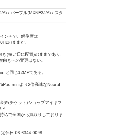
A) / パープル(MXNE3J/A) / スタ
8.3インチで、解像度は
も60Hzのままだ。
き(短い辺に配置)のままであり、
た横向きへの変更はない。
iniと同じ12MPである。
iPad miniより2倍高速なNeural
ルの買取は金券(チケット)ショップアイギフ
い!
デルを郵送や持込で全国から買取りしておりま
休日 06-6344-0098