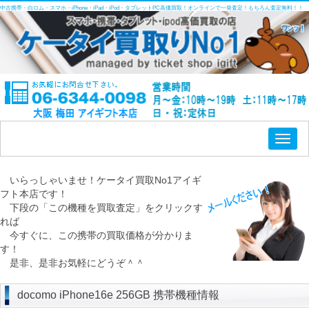
中古携帯・白ロム・スマホ・iPhone・iPad・iPod・タブレットPC高価買取！オンラインで一発査定！もちろん査定無料！！
Toggl
naviga
いらっしゃいませ！ケータイ買取No1アイギ
フト本店です！
下段の「この機種を買取査定」をクリックす
れば
今すぐに、この携帯の買取価格が分かりま
す！
是非、是非お気軽にどうぞ＾＾
docomo iPhone16e 256GB 携帯機種情報