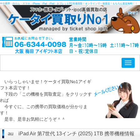
中古携帯・白ロム・スマホ・iPhone・iPad・iPod・タブレットPC高価買取！オンラインで一発査定！もちろん査定無料！！
Toggl
naviga
いらっしゃいませ！ケータイ買取No1アイギ
フト本店です！
下段の「この機種を買取査定」をクリックす
れば
今すぐに、この携帯の買取価格が分かりま
す！
是非、是非お気軽にどうぞ＾＾
au iPad Air 第7世代 13インチ (2025) 1TB 携帯機種情報