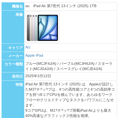
au iPad Air 第7世代 13インチ (2025) 1TB
機種名
画像
AU
キャリア
Apple iPad
メーカー
ブルー(MCJF4J/A) / パープル(MCJH4J/A) / スターラ
カラー種類
イト(MCJG4J/A) / スペースグレイ(MCJE4J/A)
2025年3月12日
発売日
iPad Air 第7世代 13インチ (2025) は、Appleが設計し
特徴
たM3?チ?ッ?プは、4つの高性能コアと4つの高効率コ
アを持つ8コアCPUを積んでいます。あらゆるワーク
フローやクリエイティブなタスクをパワフルにこなせ
ます。
9コアGPUは、M1?チ?ッ?プ搭載iPad Airよりも最大
40%高速なグラフィックス性能を発揮。