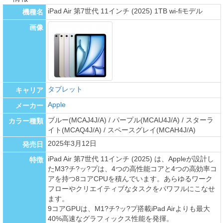
iPad Air 第7世代 11インチ (2025) 1TB wi-fiモデル
機種名
画像
タブレット
キャリア
Apple
メーカー
ブルー(MCAJ4J/A) / パープル(MCAU4J/A) / スターラ
カラー種類
イト(MCAQ4J/A) / スペースグレイ(MCAH4J/A)
2025年3月12日
発売日
iPad Air 第7世代 11インチ (2025) は、Appleが設計し
特徴
たM3?チ?ッ?プは、4つの高性能コアと4つの高効率コ
アを持つ8コアCPUを積んでいます。あらゆるワーク
フローやクリエイティブなタスクをパワフルにこなせ
ます。
9コアGPUは、M1?チ?ッ?プ搭載iPad Airよりも最大
40%高速なグラフィックス性能を発揮。