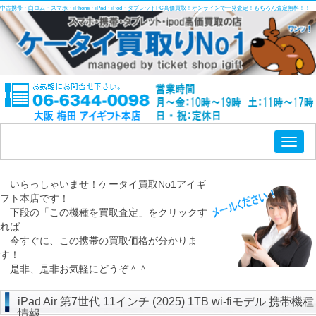
中古携帯・白ロム・スマホ・iPhone・iPad・iPod・タブレットPC高価買取！オンラインで一発査定！もちろん査定無料！！
Toggl
naviga
いらっしゃいませ！ケータイ買取No1アイギ
フト本店です！
下段の「この機種を買取査定」をクリックす
れば
今すぐに、この携帯の買取価格が分かりま
す！
是非、是非お気軽にどうぞ＾＾
iPad Air 第7世代 11インチ (2025) 1TB wi-fiモデル 携帯機種
情報