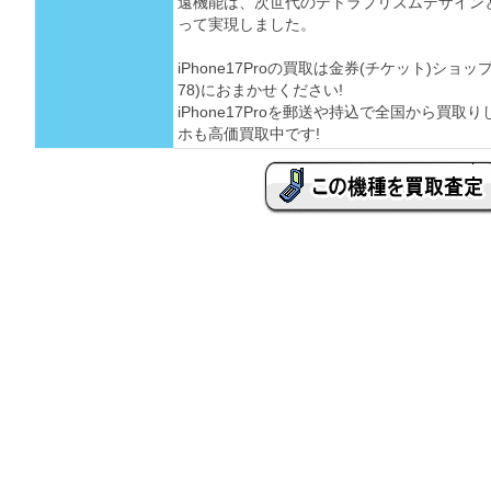
遠機能は、次世代のテトラプリズムデザインと
って実現しました。
iPhone17Proの買取は金券(チケット)ショ
78)におまかせください!
iPhone17Proを郵送や持込で全国から買
ホも高価買取中です!