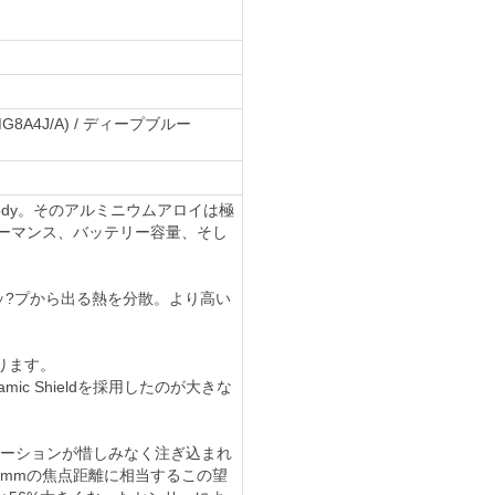
G8A4J/A) / ディープブルー
ibody。そのアルミニウムアロイは極
ォーマンス、バッテリー容量、そし
?ッ?プから出る熱を分散。より高い
守ります。
ic Shieldを採用したのが大きな
イノベーションが惜しみなく注ぎ込まれ
00mmの焦点距離に相当するこの望