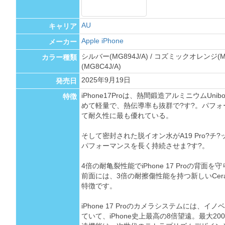
AU
キャリア
Apple iPhone
メーカー
シルバー(MG894J/A) / コズミックオレンジ(M
カラー種類
(MG8C4J/A)
2025年9月19日
発売日
iPhone17Proは、熱間鍛造アルミニウムUn
特徴
めて軽量で、熱伝導率も抜群で?す?。パフ
て耐久性に最も優れている。
そして密封された脱イオン水がA19 Pro?チ
パフォーマンスを長く持続させま?す?。
4倍の耐亀裂性能でiPhone 17 Proの背面を
前面には、3倍の耐擦傷性能を持つ新しいCeram
特徴です。
iPhone 17 Proのカメラシステムには、
ていて、iPhone史上最高の8倍望遠。最大2