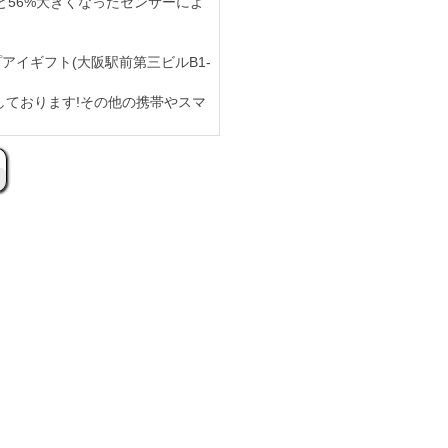
56%大きくなったセンサーによ
ップアイギフト(大阪駅前第三ビルB1-
取りしております!その他の携帯やスマ