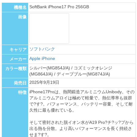
SoftBank iPhone17 Pro 256GB
機種名
画像
ソフトバンク
キャリア
Apple iPhone
メーカー
シルバー(MG854J/A) / コズミックオレンジ
カラー種類
(MG864J/A) / ディープブルー(MG874J/A)
2025年9月19日
発売日
iPhone17Proは、熱間鍛造アルミニウムUnibody。その
特徴
アルミニウムアロイは極めて軽量で、熱伝導率も抜群
で?す?。パフォーマンス、バッテリー容量、そして耐
久性に最も優れている。
そして密封された脱イオン水がA19 Pro?チ?ッ?プから
出る熱を分散。より高いパフォーマンスを長く持続さ
せま?す?。