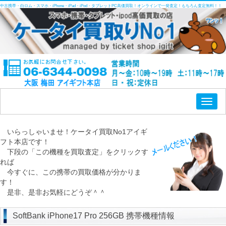
中古携帯・白ロム・スマホ・iPhone・iPad・iPod・タブレットPC高価買取！オンラインで一発査定！もちろん査定無料！！
Toggl
naviga
いらっしゃいませ！ケータイ買取No1アイギ
フト本店です！
下段の「この機種を買取査定」をクリックす
れば
今すぐに、この携帯の買取価格が分かりま
す！
是非、是非お気軽にどうぞ＾＾
SoftBank iPhone17 Pro 256GB 携帯機種情報