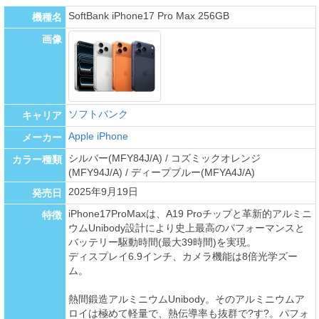
SoftBank iPhone17 Pro Max 256GB
機種名
画像
ソフトバンク
キャリア
Apple iPhone
メーカー
シルバー(MFY84J/A) / コズミックオレンジ
カラー種類
(MFY94J/A) / ディープブルー(MFYA4J/A)
2025年9月19日
発売日
iPhone17ProMaxは、A19 Proチップと革新的アルミニ
特徴
ウムUnibody設計により史上最高のパフォーマンスと
バッテリー駆動時間(最大39時間)を実現。
ディスプレイ6.9インチ、カメラ機能は8倍光学ズー
ム。
熱間鍛造アルミニウムUnibody。そのアルミニウムア
ロイは極めて軽量で、熱伝導率も抜群で?す?。パフォ