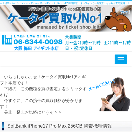
中古携帯・白ロム・スマホ・iPhone・iPad・iPod・タブレットPC高価買取！オンラインで一発査定！もちろん査定無料！！
Toggl
naviga
いらっしゃいませ！ケータイ買取No1アイギ
フト本店です！
下段の「この機種を買取査定」をクリックす
れば
今すぐに、この携帯の買取価格が分かりま
す！
是非、是非お気軽にどうぞ＾＾
SoftBank iPhone17 Pro Max 256GB 携帯機種情報