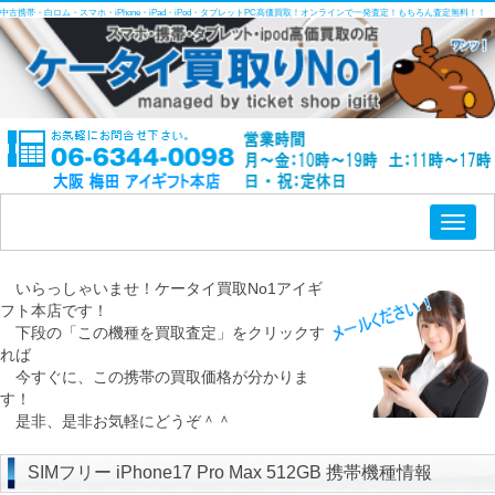
中古携帯・白ロム・スマホ・iPhone・iPad・iPod・タブレットPC高価買取！オンラインで一発査定！もちろん査定無料！！
Toggl
naviga
いらっしゃいませ！ケータイ買取No1アイギ
フト本店です！
下段の「この機種を買取査定」をクリックす
れば
今すぐに、この携帯の買取価格が分かりま
す！
是非、是非お気軽にどうぞ＾＾
SIMフリー iPhone17 Pro Max 512GB 携帯機種情報