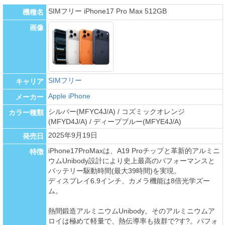
SIMフリー iPhone17 Pro Max 512GB
機種名
画像
SIMフリー
キャリア
Apple iPhone
メーカー
シルバー(MFYC4J/A) / コズミックオレンジ
カラー種類
(MFYD4J/A) / ディープブルー(MFYE4J/A)
2025年9月19日
発売日
iPhone17ProMaxは、A19 Proチップと革新的アルミニ
特徴
ウムUnibody設計により史上最高のパフォーマンスと
バッテリー駆動時間(最大39時間)を実現。
ディスプレイ6.9インチ、カメラ機能は8倍光学ズー
ム。
熱間鍛造アルミニウムUnibody。そのアルミニウムア
ロイは極めて軽量で、熱伝導率も抜群で?す?。パフォ