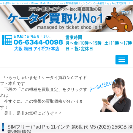
中古携帯・白ロム・スマホ・iPhone・iPad・iPod・タブレットPC高価買取！オンラインで一発査定！もちろん査定無料！！
Toggl
naviga
いらっしゃいませ！ケータイ買取No1アイギ
フト本店です！
下段の「この機種を買取査定」をクリックす
れば
今すぐに、この携帯の買取価格が分かりま
す！
是非、是非お気軽にどうぞ＾＾
SIMフリー iPad Pro 11インチ 第6世代 M5 (2025) 256GB 携
帯機種情報