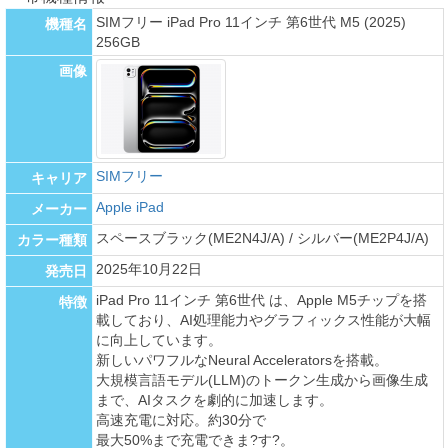
SIMフリー iPad Pro 11インチ 第6世代 M5 (2025)
機種名
256GB
画像
SIMフリー
キャリア
Apple iPad
メーカー
スペースブラック(ME2N4J/A) / シルバー(ME2P4J/A)
カラー種類
2025年10月22日
発売日
iPad Pro 11インチ 第6世代 は、Apple M5チップを搭
特徴
載しており、AI処理能力やグラフィックス性能が大幅
に向上しています。
新しいパワフルなNeural Acceleratorsを搭載。
大規模言語モデル(LLM)のトークン生成から画像生成
まで、AIタスクを劇的に加速します。
高速充電に対応。約30分で
最大50%まで充電できま?す?。