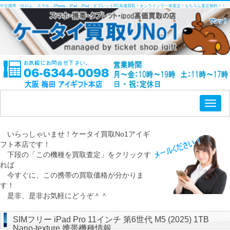
中古携帯・白ロム・スマホ・iPhone・iPad・iPod・タブレットPC高価買取！オンラインで一発査定！もちろん査定無料！！
Toggl
naviga
いらっしゃいませ！ケータイ買取No1アイギ
フト本店です！
下段の「この機種を買取査定」をクリックす
れば
今すぐに、この携帯の買取価格が分かりま
す！
是非、是非お気軽にどうぞ＾＾
SIMフリー iPad Pro 11インチ 第6世代 M5 (2025) 1TB
Nano-texture 携帯機種情報