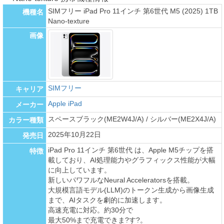
SIMフリー iPad Pro 11インチ 第6世代 M5 (2025) 1TB
機種名
Nano-texture
画像
SIMフリー
キャリア
Apple iPad
メーカー
スペースブラック(ME2W4J/A) / シルバー(ME2X4J/A)
カラー種類
2025年10月22日
発売日
iPad Pro 11インチ 第6世代 は、Apple M5チップを搭
特徴
載しており、AI処理能力やグラフィックス性能が大幅
に向上しています。
新しいパワフルなNeural Acceleratorsを搭載。
大規模言語モデル(LLM)のトークン生成から画像生成
まで、AIタスクを劇的に加速します。
高速充電に対応。約30分で
最大50%まで充電できま?す?。