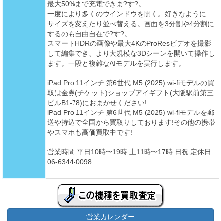
最大50%まで充電できま?す?。
一度により多くのウインドウを開く。好きなように
サイズを変えたり並べ替える。画面を3分割や4分割に
するのも自由自在で?す?。
スマートHDRの画像や最大4KのProResビデオを撮影
して編集でき、より大規模な3Dシーンを開いて操作し
ます。一段と複雑なAIモデルを実行します。
iPad Pro 11インチ 第6世代 M5 (2025) wi-fiモデルの買
取は金券(チケット)ショップアイギフト(大阪駅前第三
ビルB1-78)におまかせください!
iPad Pro 11インチ 第6世代 M5 (2025) wi-fiモデルを郵
送や持込で全国から買取りしております!その他の携帯
やスマホも高価買取中です!
営業時間 平日10時〜19時 土11時〜17時 日祝 定休日
06-6344-0098
営業カレンダー