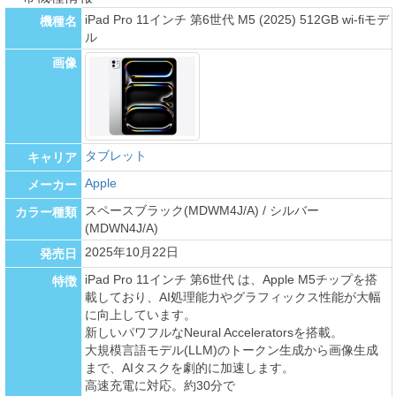
iPad Pro 11インチ 第6世代 M5 (2025) 512GB wi-fiモデ
機種名
ル
画像
タブレット
キャリア
Apple
メーカー
スペースブラック(MDWM4J/A) / シルバー
カラー種類
(MDWN4J/A)
2025年10月22日
発売日
iPad Pro 11インチ 第6世代 は、Apple M5チップを搭
特徴
載しており、AI処理能力やグラフィックス性能が大幅
に向上しています。
新しいパワフルなNeural Acceleratorsを搭載。
大規模言語モデル(LLM)のトークン生成から画像生成
まで、AIタスクを劇的に加速します。
高速充電に対応。約30分で