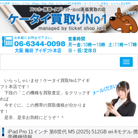
中古携帯・白ロム・スマホ・iPhone・iPad・iPod・タブレットPC高価買取！オンラインで一発査定！もちろん査定無料！！
Toggl
naviga
いらっしゃいませ！ケータイ買取No1アイギ
フト本店です！
下段の「この機種を買取査定」をクリックす
れば
今すぐに、この携帯の買取価格が分かりま
す！
是非、是非お気軽にどうぞ＾＾
iPad Pro 11インチ 第6世代 M5 (2025) 512GB wi-fiモデル 携
帯機種情報