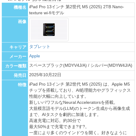
iPad Pro 13インチ 第2世代 M5 (2025) 2TB Nano-
機種名
texture wi-fiモデル
画像
タブレット
キャリア
Apple
メーカー
スペースブラック(MDYV4J/A) / シルバー(MDYW4J/A)
カラー種類
2025年10月22日
発売日
iPad Pro 13インチ 第2世代 M5 (2025) は、Apple M5
特徴
チップを搭載しており、AI処理能力やグラフィックス
性能が大幅に向上しています。
新しいパワフルなNeural Acceleratorsを搭載。
大規模言語モデル(LLM)のトークン生成から画像生成
まで、AIタスクを劇的に加速します。
高速充電に対応。約30分で
最大50%まで充電できま?す?。
一度により多くのウインドウを開く。好きなように