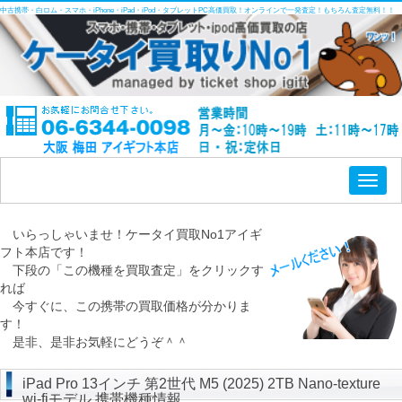
中古携帯・白ロム・スマホ・iPhone・iPad・iPod・タブレットPC高価買取！オンラインで一発査定！もちろん査定無料！！
Toggl
naviga
いらっしゃいませ！ケータイ買取No1アイギ
フト本店です！
下段の「この機種を買取査定」をクリックす
れば
今すぐに、この携帯の買取価格が分かりま
す！
是非、是非お気軽にどうぞ＾＾
iPad Pro 13インチ 第2世代 M5 (2025) 2TB Nano-texture
wi-fiモデル 携帯機種情報