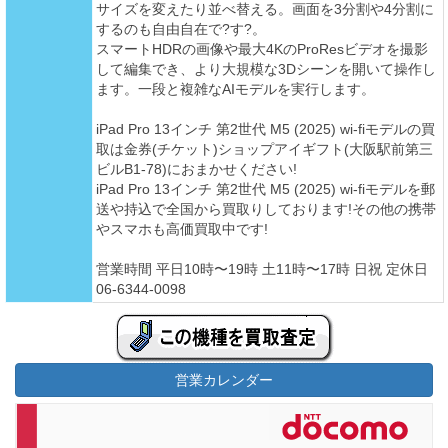
サイズを変えたり並べ替える。画面を3分割や4分割に
するのも自由自在で?す?。
スマートHDRの画像や最大4KのProResビデオを撮影
して編集でき、より大規模な3Dシーンを開いて操作し
ます。一段と複雑なAIモデルを実行します。
iPad Pro 13インチ 第2世代 M5 (2025) wi-fiモデルの買
取は金券(チケット)ショップアイギフト(大阪駅前第三
ビルB1-78)におまかせください!
iPad Pro 13インチ 第2世代 M5 (2025) wi-fiモデルを郵
送や持込で全国から買取りしております!その他の携帯
やスマホも高価買取中です!
営業時間 平日10時〜19時 土11時〜17時 日祝 定休日
06-6344-0098
営業カレンダー