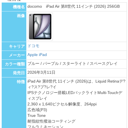
docomo iPad Air 第8世代 11インチ (2026) 256GB
機種名
画像
ドコモ
キャリア
Apple iPad
メーカー
ブルー / パープル / スターライト / スペースグレイ
カラー種類
2026年3月11日
発売日
iPad Air 第8世代 11インチ (2026)は、Liquid Retinaデ?
特徴
ィ?ス?プ?レ?イ
IPSテクノロジー搭載LEDバックライトMulti-Touchデ
ィスプレイ
2,360 x 1,640ピクセル解像度、264ppi
広色域(P3)
True Tone
耐指紋性撥油コーティング
フルラミネーション