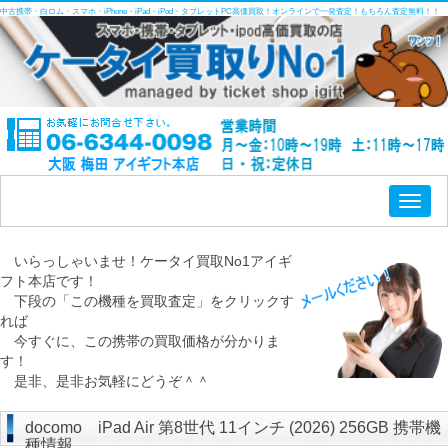
中古携帯・白ロム・スマホ・iPhone・iPad・iPod・タブレットPC高価買取！オンラインで一発査定！もちろん査定無料！！
Toggl
naviga
いらっしゃいませ！ケータイ買取No1アイギ
フト本店です！
下段の「この機種を買取査定」をクリックす
れば
今すぐに、この携帯の買取価格が分かりま
す！
是非、是非お気軽にどうぞ＾＾
docomo iPad Air 第8世代 11インチ (2026) 256GB 携帯機
種情報