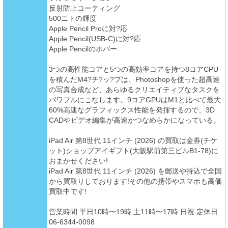
反射防止コーティング
500ニトの輝度
Apple Pencil Proに対?応
Apple Pencil(USB-C)に対?応
Apple Pencilのホバー
3つの高性能コアと5つの高効率コアを持つ8コアCPU
を積んだM4?チ?ッ?プは、Photoshopを使った超高速
の写真合成など、あらゆるクリエイティブなタスクを
パワフルにこなします。9コアGPUはM1と比べて最大
60%高速なグラフィックス性能を発揮するので、3D
CADやビデオ編集が高速かつなめらかになっている。
iPad Air 第8世代 11インチ (2026) の買取は金券(チケ
ット)ショップアイギフト(大阪駅前第三ビルB1-78)に
おまかせください!
iPad Air 第8世代 11インチ (2026) を郵送や持込で全国
から買取りしております!その他の携帯やスマホも高価
買取中です!
営業時間 平日10時〜19時 土11時〜17時 日祝 定休日
06-6344-0098